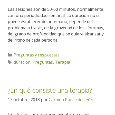
Las sesiones son de 50-60 minutos, normalmente
con una periodicidad semanal. La duración no se
puede establecer de antemano, depende del
problema a tratar, de la gravedad de los síntomas,
del grado de profundidad que se quiera alcanzar y
del ritmo de cada persona.
Categorías
Preguntas y respuestas
Etiquetas
duración
,
Preguntas
,
Terapia
¿En qué consiste una terapia?
17 octubre, 2018
por
Carmen Ponce de León
Una terapia es un procedimiento, en el que