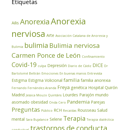
Etiquetas
Anorexia
Anorexia
Ailis
nerviosa
Arte
Asociación Catalana de Anorexia y
bulimia
Bulimia nerviosa
Bulimia
Carmen Ponce de León
Confinamiento
Covid-19
DICE
Depresión
culpa
Diario de Cádiz
Dr
Bartolomé Beltrán
Emociones
En buenas manos
Entrevista
familia
Estigma
Estigma Volicional
familia anorexia
Freya
genética
Hospital Quirón
Fernando Fernández-Aranda
Madrid
Lourdes Parajón
mundo
Jessica Mouzo Quintáns
Pandemia
asomado
obesidad
Parejas
Onda Cero
Preguntas
RCH
Rousseau
Salud
Público
Recaídas
Terapia
mental
Selene
Sara Bujalance
Terapia dialéctica
trastornos de conducta
conductual