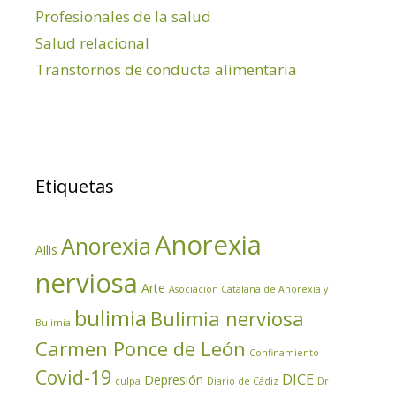
Profesionales de la salud
Salud relacional
Transtornos de conducta alimentaria
Etiquetas
Anorexia
Anorexia
Ailis
nerviosa
Arte
Asociación Catalana de Anorexia y
bulimia
Bulimia nerviosa
Bulimia
Carmen Ponce de León
Confinamiento
Covid-19
DICE
Depresión
culpa
Diario de Cádiz
Dr