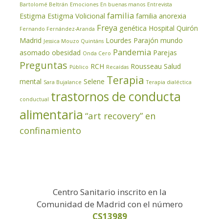
Bartolomé Beltrán
Emociones
En buenas manos
Entrevista
familia
Estigma
Estigma Volicional
familia anorexia
Freya
genética
Hospital Quirón
Fernando Fernández-Aranda
Madrid
Lourdes Parajón
mundo
Jessica Mouzo Quintáns
Pandemia
asomado
obesidad
Parejas
Onda Cero
Preguntas
RCH
Rousseau
Salud
Público
Recaídas
Terapia
mental
Selene
Sara Bujalance
Terapia dialéctica
trastornos de conducta
conductual
alimentaria
“art recovery” en
confinamiento
Centro Sanitario inscrito en la
Comunidad de Madrid con el número
CS13989