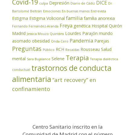
Covid-19
DICE
Depresión
culpa
Diario de Cádiz
Dr
Bartolomé Beltrán
Emociones
En buenas manos
Entrevista
familia
Estigma
Estigma Volicional
familia anorexia
Freya
genética
Hospital Quirón
Fernando Fernández-Aranda
Madrid
Lourdes Parajón
mundo
Jessica Mouzo Quintáns
Pandemia
asomado
obesidad
Parejas
Onda Cero
Preguntas
RCH
Rousseau
Salud
Público
Recaídas
Terapia
mental
Selene
Sara Bujalance
Terapia dialéctica
trastornos de conducta
conductual
alimentaria
“art recovery” en
confinamiento
Centro Sanitario inscrito en la
Comunidad de Madrid con el número