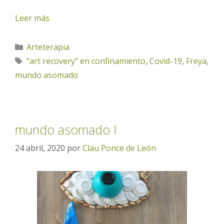
Leer más
Categorías
Arteterapia
Etiquetas
“art recovery” en confinamiento
,
Covid-19
,
Freya
,
mundo asomado
mundo asomado I
24 abril, 2020
por
Clau Ponce de León